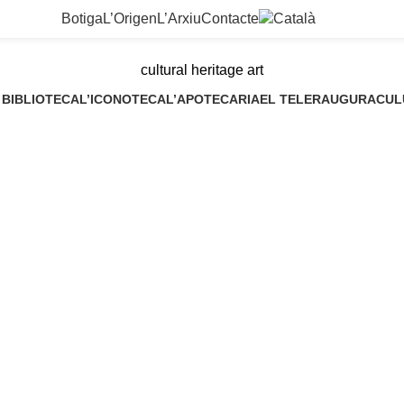
Botiga
L’Origen
L’Arxiu
Contacte
cultural heritage art
 BIBLIOTECA
L’ICONOTECA
L’APOTECARIA
EL TELER
AUGURACUL