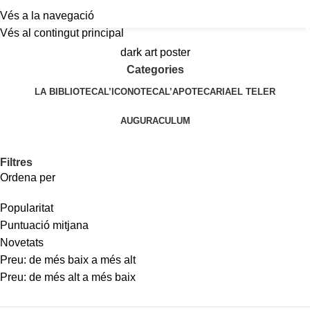
Vés a la navegació
a
Vés al contingut principal
dark art poster
Categories
LA BIBLIOTECA
L’ICONOTECA
L’APOTECARIA
EL TELER
AUGURACULUM
Filtres
Ordena per
Popularitat
Puntuació mitjana
Novetats
Preu: de més baix a més alt
Preu: de més alt a més baix