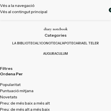
Vés a la navegació
Vés al contingut principal
a
diary notebook
Categories
LA BIBLIOTECA
L’ICONOTECA
L’APOTECARIA
EL TELER
AUGURACULUM
Filtres
Ordena Per
Popularitat
Puntuació mitjana
Novetats
Preu: de més baix a més alt
Preu: de més alt a més baix