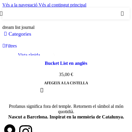
Vés a la navegació
Vés al contingut principal
0
dream list journal
Categories
Filtres
Vista ràpida
Afegeix a la llista de desitjos
Bucket List en anglès
35,00
€
AFEGEIX A LA CISTELLA
Profanus significa fora del temple. Retornem el símbol al món
quotidià.
Nascut a Barcelona. Inspirat en la memòria de Catalunya.