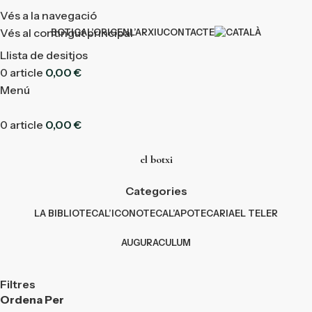
Vés a la navegació
Vés al contingut principal
BOTIGA
L’ORIGEN
L’ARXIU
CONTACTE
Llista de desitjos
0
article
0,00
€
Menú
0
article
0,00
€
el botxi
Categories
LA BIBLIOTECA
L’ICONOTECA
L’APOTECARIA
EL TELER
AUGURACULUM
Filtres
Ordena Per