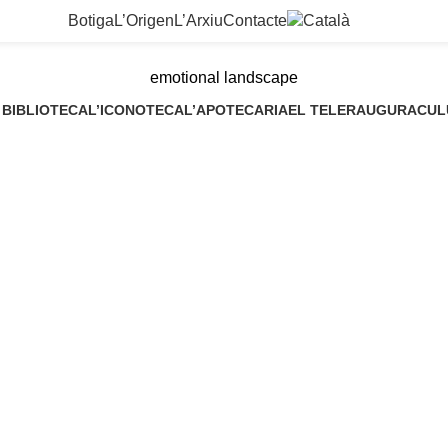
Botiga
L’Origen
L’Arxiu
Contacte
emotional landscape
 BIBLIOTECA
L’ICONOTECA
L’APOTECARIA
EL TELER
AUGURACUL