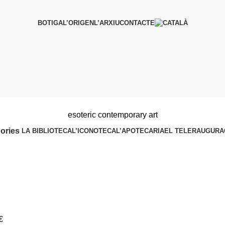
BOTIGA
L’ORIGEN
L’ARXIU
CONTACTE
esoteric contemporary art
ories
LA BIBLIOTECA
L’ICONOTECA
L’APOTECARIA
EL TELER
AUGURA
€