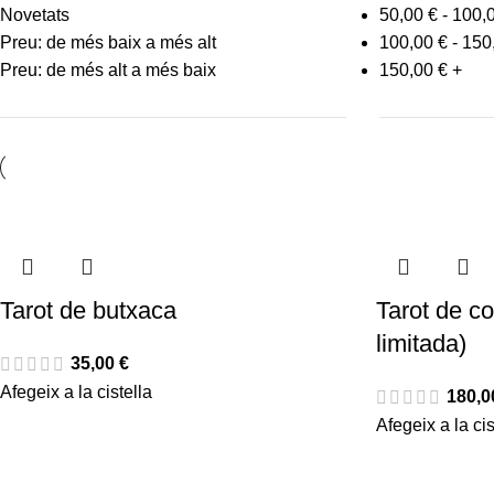
Novetats
50,00
€
-
100,
Preu: de més baix a més alt
100,00
€
-
150
Preu: de més alt a més baix
150,00
€
+
Tarot de butxaca
Tarot de co
limitada)
35,00
€
Afegeix a la cistella
180,
Afegeix a la cis