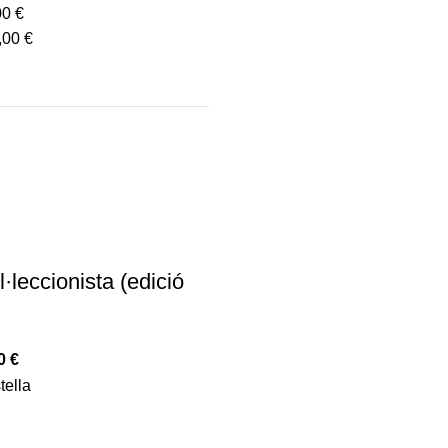
00
€
,00
€
l·leccionista (edició
00
€
tella