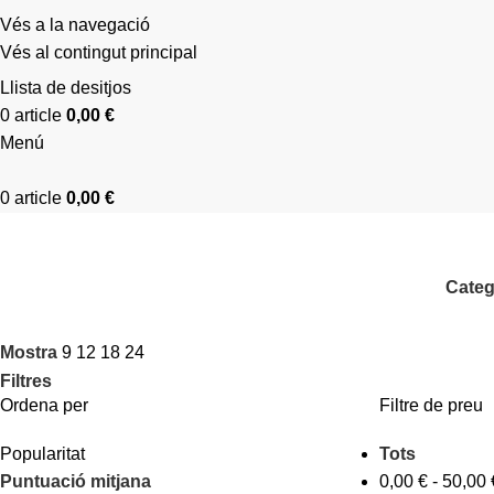
Vés a la navegació
Vés al contingut principal
Llista de desitjos
0
article
0,00
€
Menú
0
article
0,00
€
Categ
Mostra
9
12
18
24
Filtres
Ordena per
Filtre de preu
Popularitat
Tots
Puntuació mitjana
0,00
€
-
50,00