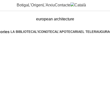
Botiga
L’Origen
L’Arxiu
Contacte
european architecture
ories
LA BIBLIOTECA
L’ICONOTECA
L’APOTECARIA
EL TELER
AUGURA