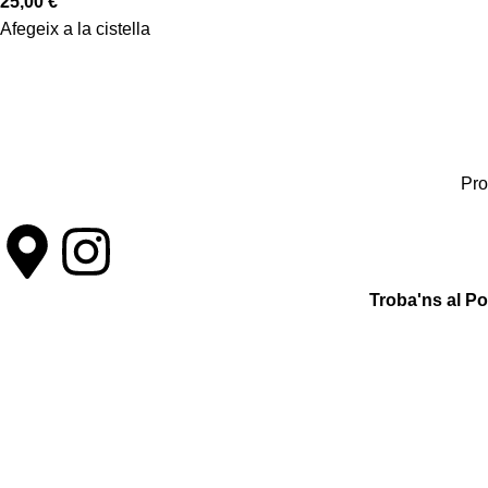
25,00
€
Afegeix a la cistella
Pro
Troba'ns al P