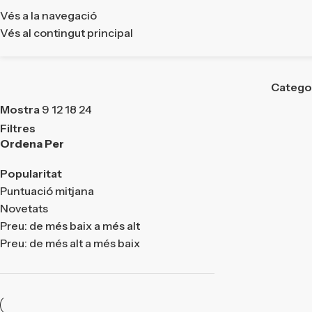
Vés a la navegació
Vés al contingut principal
Catego
Mostra
9
12
18
24
Filtres
Ordena Per
Popularitat
Puntuació mitjana
Novetats
Preu: de més baix a més alt
Preu: de més alt a més baix