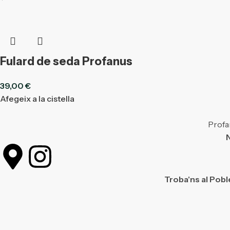
Fulard de seda Profanus
39,00
€
Afegeix a la cistella
Profan
N
Troba'ns al Pobl