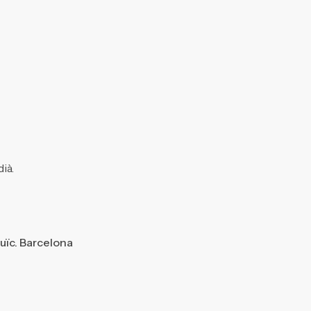
ià.
juïc. Barcelona