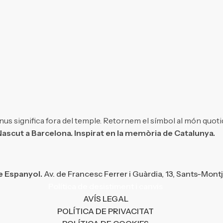
us significa fora del temple. Retornem el símbol al món quotid
ascut a Barcelona. Inspirat en la memòria de Catalunya.
e Espanyol.
Av. de Francesc Ferrer i Guàrdia, 13, Sants-Mont
Política de desistiment i canvis
AVÍS LEGAL
POLÍTICA DE PRIVACITAT