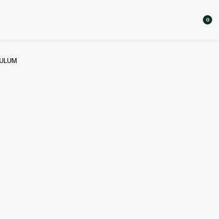
0
articl
ULUM