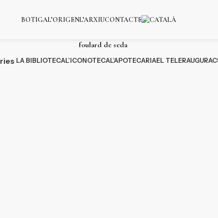
BOTIGA
L’ORIGEN
L’ARXIU
CONTACTE
foulard de seda
ries
LA BIBLIOTECA
L’ICONOTECA
L’APOTECARIA
EL TELER
AUGURAC