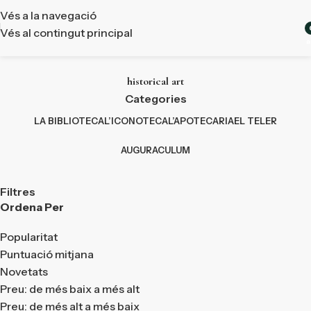
Vés a la navegació
Vés al contingut principal
a
historical art
Categories
LA BIBLIOTECA
L’ICONOTECA
L’APOTECARIA
EL TELER
AUGURACULUM
Filtres
Ordena Per
Popularitat
Puntuació mitjana
Novetats
Preu: de més baix a més alt
Preu: de més alt a més baix