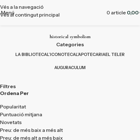
Vés a la navegació
Menú
0
article
0,00
Vés al contingut principal
historical symbolism
Categories
LA BIBLIOTECA
L’ICONOTECA
L’APOTECARIA
EL TELER
AUGURACULUM
Filtres
Ordena Per
Popularitat
Puntuació mitjana
Novetats
Preu: de més baix a més alt
Preu: de més alt a més baix