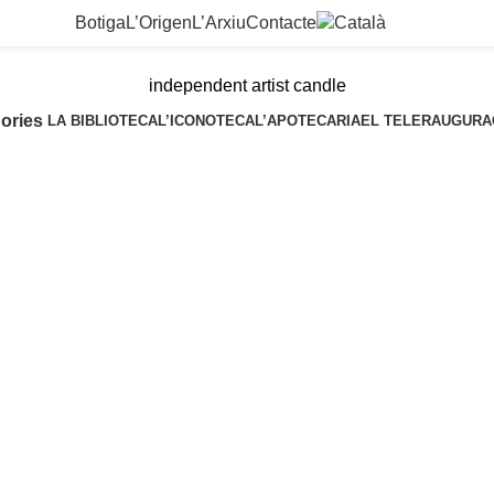
Botiga
L’Origen
L’Arxiu
Contacte
independent artist candle
ories
LA BIBLIOTECA
L’ICONOTECA
L’APOTECARIA
EL TELER
AUGURA