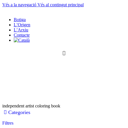
Vés a la navegació
Vés al contingut principal
Botiga
L’Origen
L’Arxiu
Contacte
0
article
0
article
independent artist coloring book
Categories
Filtres