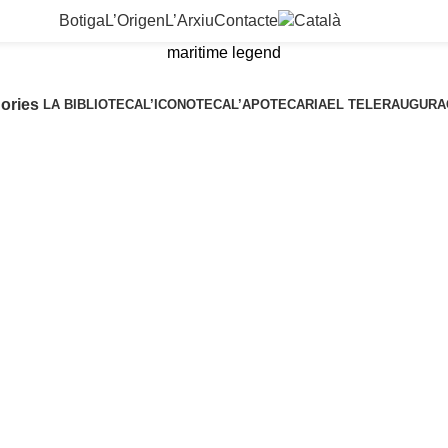
Botiga
L’Origen
L’Arxiu
Contacte
maritime legend
ories
LA BIBLIOTECA
L’ICONOTECA
L’APOTECARIA
EL TELER
AUGURA