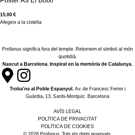
Pòster A3 El Botxí
15,00
€
Afegeix a la cistella
Profanus significa fora del temple. Retornem el símbol al món
quotidià.
Nascut a Barcelona. Inspirat en la memòria de Catalunya.
Troba'ns al Poble Espanyol.
Av. de Francesc Ferrer i
Guàrdia, 13, Sants-Montjuïc. Barcelona
Política de desistiment i canvis
AVÍS LEGAL
POLÍTICA DE PRIVACITAT
POLÍTICA DE COOKIES
© 2026 Profanus. Tots els drets reservats.