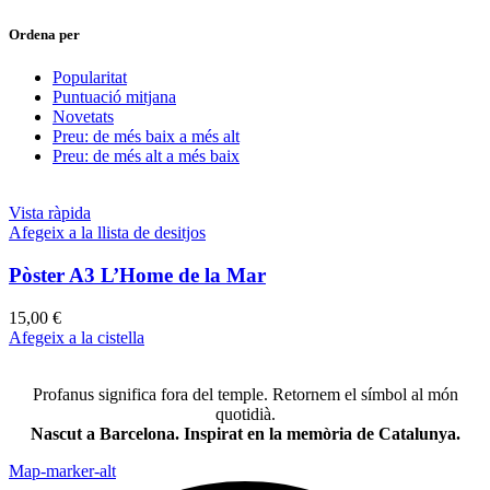
Ordena per
Popularitat
Puntuació mitjana
Novetats
Preu: de més baix a més alt
Preu: de més alt a més baix
Vista ràpida
Afegeix a la llista de desitjos
Pòster A3 L’Home de la Mar
15,00
€
Afegeix a la cistella
Profanus significa fora del temple. Retornem el símbol al món
quotidià.
Nascut a Barcelona. Inspirat en la memòria de Catalunya.
Map-marker-alt