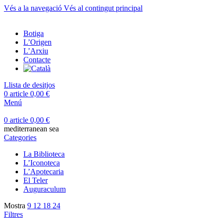
Vés a la navegació
Vés al contingut principal
Botiga
L’Origen
L’Arxiu
Contacte
Llista de desitjos
0
article
0,00
€
Menú
0
article
0,00
€
mediterranean sea
Categories
La Biblioteca
L’Iconoteca
L’Apotecaria
El Teler
Auguraculum
Mostra
9
12
18
24
Filtres