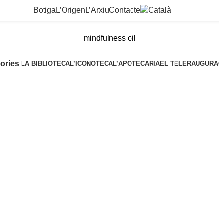
Botiga
L’Origen
L’Arxiu
Contacte
mindfulness oil
ories
LA BIBLIOTECA
L’ICONOTECA
L’APOTECARIA
EL TELER
AUGURA