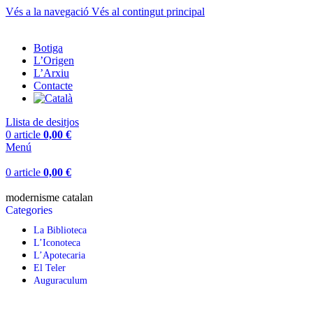
¡Enviament gratuït en compres superiors a 50 €!
Vés a la navegació
Vés al contingut principal
Botiga
L’Origen
L’Arxiu
Contacte
Llista de desitjos
0
article
0,00
€
Menú
0
article
0,00
€
modernisme catalan
Categories
La Biblioteca
L’Iconoteca
L’Apotecaria
El Teler
Auguraculum