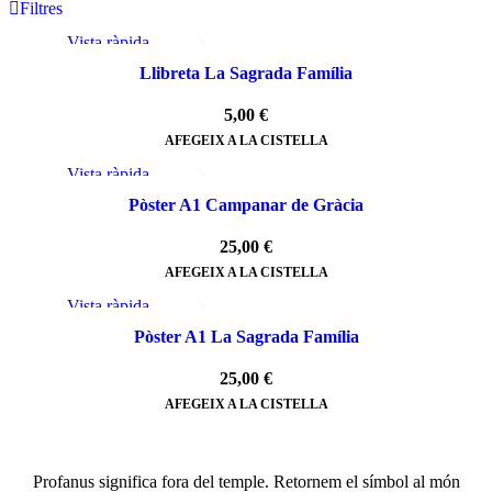
Filtres
Vista ràpida
Afegeix a la llista de desitjos
Llibreta La Sagrada Família
5,00
€
AFEGEIX A LA CISTELLA
Vista ràpida
Afegeix a la llista de desitjos
Pòster A1 Campanar de Gràcia
25,00
€
AFEGEIX A LA CISTELLA
Vista ràpida
Afegeix a la llista de desitjos
Pòster A1 La Sagrada Família
25,00
€
AFEGEIX A LA CISTELLA
Profanus significa fora del temple. Retornem el símbol al món