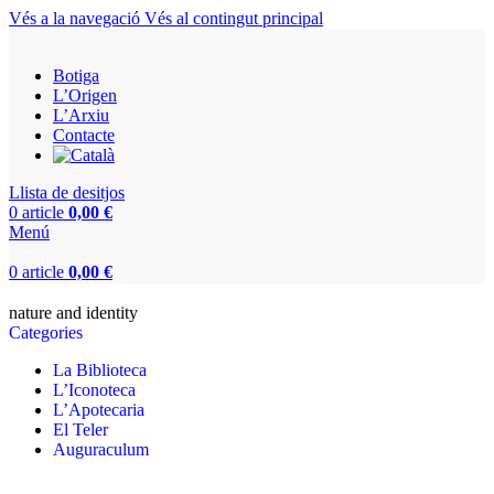
Vés a la navegació
Vés al contingut principal
Botiga
L’Origen
L’Arxiu
Contacte
Llista de desitjos
0
article
0,00
€
Menú
0
article
0,00
€
nature and identity
Categories
La Biblioteca
L’Iconoteca
L’Apotecaria
El Teler
Auguraculum