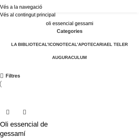
Vés a la navegació
a
Vés al contingut principal
oli essencial gessami
Categories
LA BIBLIOTECA
L’ICONOTECA
L’APOTECARIA
EL TELER
AUGURACULUM
Filtres
Oli essencial de
gessamí