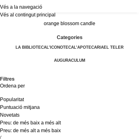
Vés a la navegació
a
Vés al contingut principal
orange blossom candle
Categories
LA BIBLIOTECA
L’ICONOTECA
L’APOTECARIA
EL TELER
AUGURACULUM
Filtres
Ordena per
Popularitat
Puntuació mitjana
Novetats
Preu: de més baix a més alt
Preu: de més alt a més baix