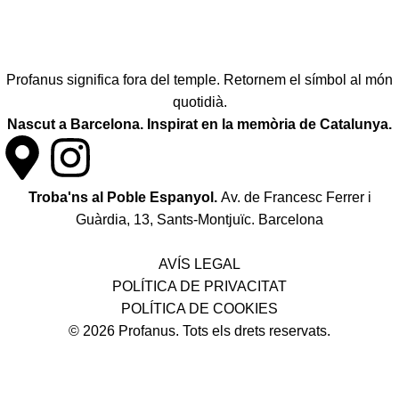
Profanus significa fora del temple. Retornem el símbol al món
quotidià.
Nascut a Barcelona. Inspirat en la memòria de Catalunya.
Troba'ns al Poble Espanyol.
Av. de Francesc Ferrer i
Guàrdia, 13, Sants-Montjuïc. Barcelona
Política de desistiment i canvis
AVÍS LEGAL
POLÍTICA DE PRIVACITAT
POLÍTICA DE COOKIES
© 2026 Profanus. Tots els drets reservats.
¡Enviament gratuït en compres superiors a 50 €!