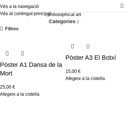
Vés a la navegació
Vés al contingut principal
philosophical art
Categories
Filtres
Pòster A3 El Botxí
Pòster A1 Dansa de la
15,00
€
Mort
Afegeix a la cistella
25,00
€
Afegeix a la cistella