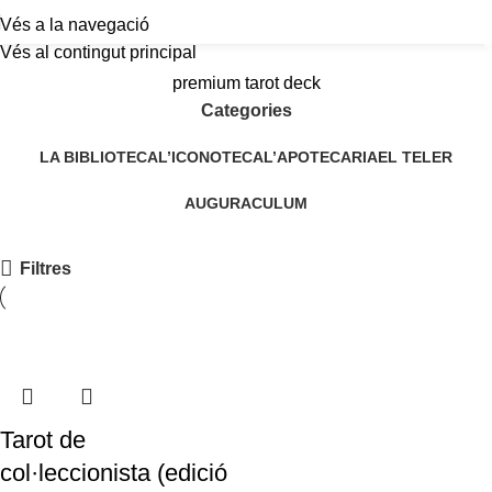
Vés a la navegació
a
Vés al contingut principal
premium tarot deck
Categories
LA BIBLIOTECA
L’ICONOTECA
L’APOTECARIA
EL TELER
AUGURACULUM
Filtres
Tarot de
col·leccionista (edició