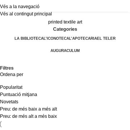
Vés a la navegació
a
Vés al contingut principal
printed textile art
Categories
LA BIBLIOTECA
L’ICONOTECA
L’APOTECARIA
EL TELER
AUGURACULUM
Filtres
Ordena per
Popularitat
Puntuació mitjana
Novetats
Preu: de més baix a més alt
Preu: de més alt a més baix