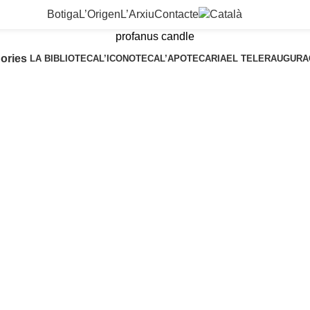
Botiga
L’Origen
L’Arxiu
Contacte
profanus candle
ories
LA BIBLIOTECA
L’ICONOTECA
L’APOTECARIA
EL TELER
AUGURA