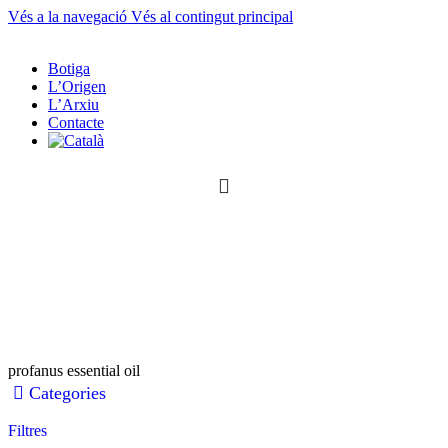
Vés a la navegació
Vés al contingut principal
Botiga
L’Origen
L’Arxiu
Contacte
0
article
0
article
profanus essential oil
Categories
Filtres