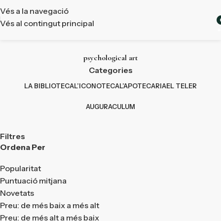
Vés a la navegació
Vés al contingut principal
a
psychological art
Categories
LA BIBLIOTECA
L’ICONOTECA
L’APOTECARIA
EL TELER
AUGURACULUM
Filtres
Ordena Per
Popularitat
Puntuació mitjana
Novetats
Preu: de més baix a més alt
Preu: de més alt a més baix