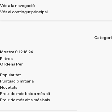
Vés a la navegació
Vés al contingut principal
Categor
Mostra
9
12
18
24
Filtres
Ordena Per
Popularitat
Puntuació mitjana
Novetats
Preu: de més baix a més alt
Preu: de més alt a més baix