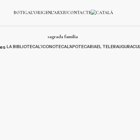
BOTIGA
L’ORIGEN
L’ARXIU
CONTACTE
sagrada familia
ies
LA BIBLIOTECA
L’ICONOTECA
L’APOTECARIA
EL TELER
AUGURACU