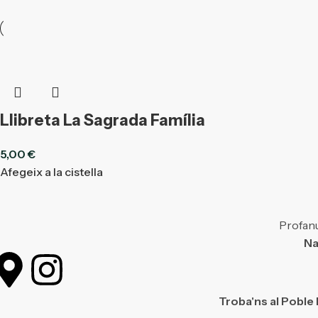
Llibreta La Sagrada Família
5,00
€
Afegeix a la cistella
Profanu
Na
Troba'ns al Poble