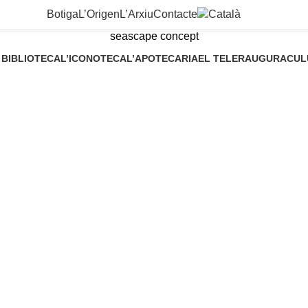
Botiga
L’Origen
L’Arxiu
Contacte
seascape concept
 BIBLIOTECA
L’ICONOTECA
L’APOTECARIA
EL TELER
AUGURACUL