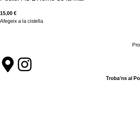
15,00
€
Afegeix a la cistella
Pro
Troba'ns al P