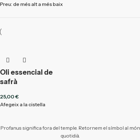
Preu: de més alt a més baix
Oli essencial de
safrà
25,00
€
Afegeix a la cistella
Profanus significa fora del temple. Retornem el símbol al món
quotidià.