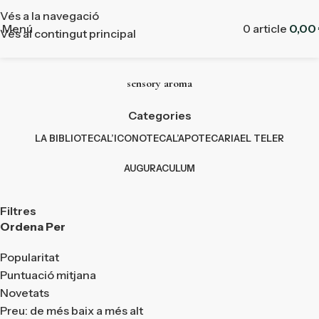
Vés a la navegació
Menú
0
article
0,00
Vés al contingut principal
sensory aroma
Categories
LA BIBLIOTECA
L’ICONOTECA
L’APOTECARIA
EL TELER
AUGURACULUM
Filtres
Ordena Per
Popularitat
Puntuació mitjana
Novetats
Preu: de més baix a més alt