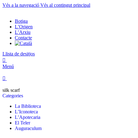
Vés a la navegació
Vés al contingut principal
Botiga
L’Origen
L’Arxiu
Contacte
Llista de desitjos
0
Menú
0
silk scarf
Categories
La Biblioteca
L’Iconoteca
L’Apotecaria
El Teler
Auguraculum