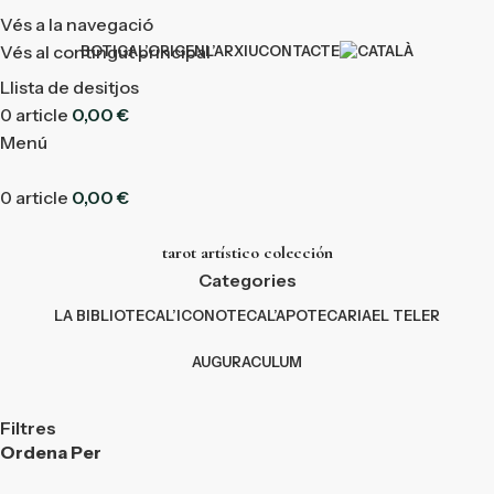
Vés a la navegació
Vés al contingut principal
BOTIGA
L’ORIGEN
L’ARXIU
CONTACTE
Llista de desitjos
0
article
0,00
€
Menú
0
article
0,00
€
tarot artístico colección
Categories
LA BIBLIOTECA
L’ICONOTECA
L’APOTECARIA
EL TELER
AUGURACULUM
Filtres
Ordena Per