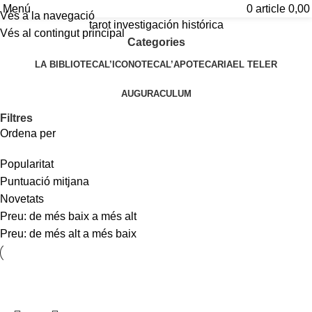
Menú
0
article
0,0
Vés a la navegació
tarot investigación histórica
Vés al contingut principal
Categories
LA BIBLIOTECA
L’ICONOTECA
L’APOTECARIA
EL TELER
AUGURACULUM
Filtres
Ordena per
Popularitat
Puntuació mitjana
Novetats
Preu: de més baix a més alt
Preu: de més alt a més baix