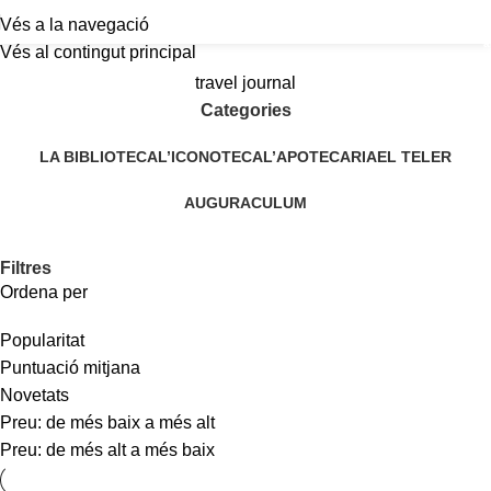
Vés a la navegació
a
Vés al contingut principal
travel journal
Categories
LA BIBLIOTECA
L’ICONOTECA
L’APOTECARIA
EL TELER
AUGURACULUM
Filtres
Ordena per
Popularitat
Puntuació mitjana
Novetats
Preu: de més baix a més alt
Preu: de més alt a més baix