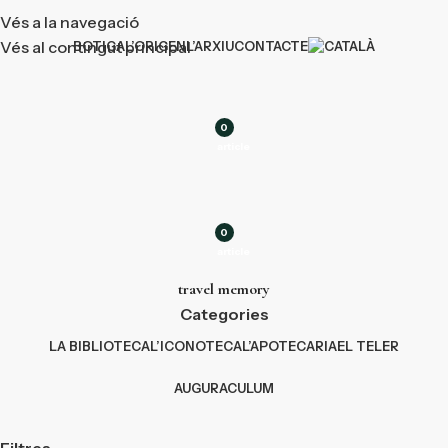
Vés a la navegació
Vés al contingut principal
BOTIGA
L’ORIGEN
L’ARXIU
CONTACTE
0
article
0
article
travel memory
Categories
LA BIBLIOTECA
L’ICONOTECA
L’APOTECARIA
EL TELER
AUGURACULUM
Filtres