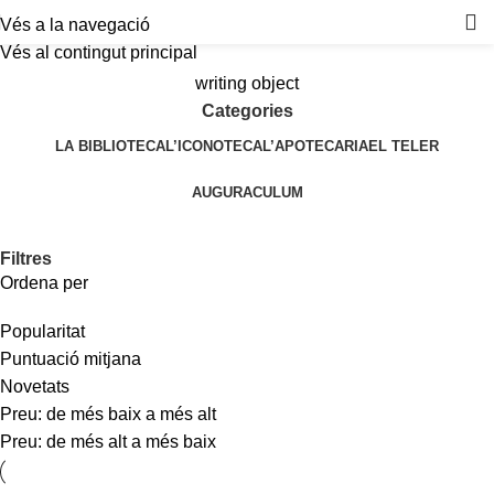
Vés a la navegació
Vés al contingut principal
writing object
Categories
LA BIBLIOTECA
L’ICONOTECA
L’APOTECARIA
EL TELER
AUGURACULUM
Filtres
Ordena per
Popularitat
Puntuació mitjana
Novetats
Preu: de més baix a més alt
Preu: de més alt a més baix