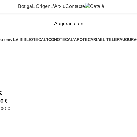
Botiga
L’Origen
L’Arxiu
Contacte
Auguraculum
ories
LA BIBLIOTECA
L’ICONOTECA
L’APOTECARIA
EL TELER
AUGURA
€
00
€
,00
€