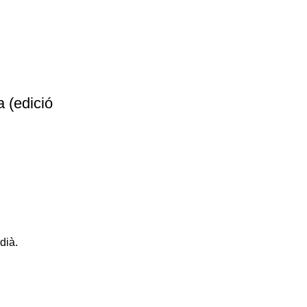
a (edició
dià.