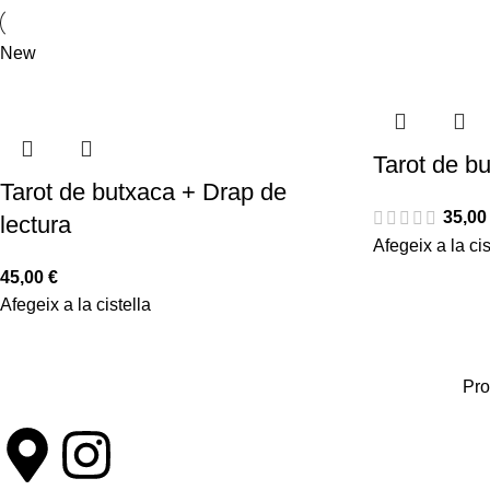
New
Tarot de b
Tarot de butxaca + Drap de
35,0
lectura
Afegeix a la cis
45,00
€
Afegeix a la cistella
Pro