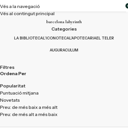
Vés a la navegació
a
Vés al contingut principal
barcelona labyrinth
Categories
LA BIBLIOTECA
L’ICONOTECA
L’APOTECARIA
EL TELER
AUGURACULUM
Filtres
Ordena Per
Popularitat
Puntuació mitjana
Novetats
Preu: de més baix a més alt
Preu: de més alt a més baix