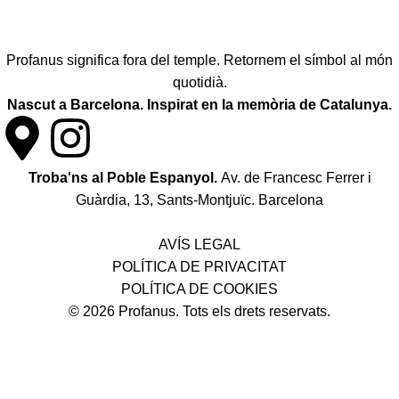
Profanus significa fora del temple. Retornem el símbol al món
quotidià.
Nascut a Barcelona. Inspirat en la memòria de Catalunya.
Troba'ns al Poble Espanyol.
Av. de Francesc Ferrer i
Guàrdia, 13, Sants-Montjuïc. Barcelona
Política de desistiment i canvis
AVÍS LEGAL
POLÍTICA DE PRIVACITAT
POLÍTICA DE COOKIES
© 2026 Profanus. Tots els drets reservats.
¡Enviament gratuït en compres superiors a 50 €!