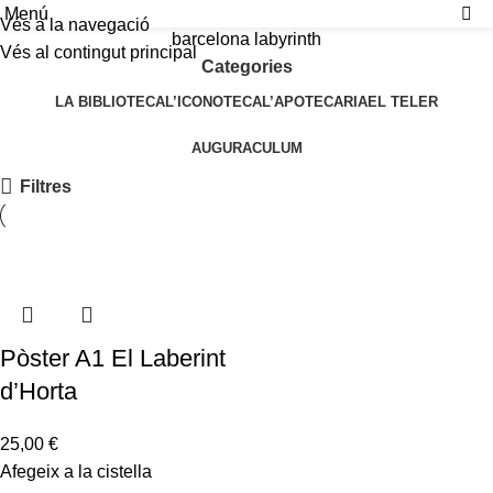
Menú
Vés a la navegació
barcelona labyrinth
Vés al contingut principal
Categories
LA BIBLIOTECA
L’ICONOTECA
L’APOTECARIA
EL TELER
AUGURACULUM
Filtres
Pòster A1 El Laberint
d’Horta
25,00
€
Afegeix a la cistella