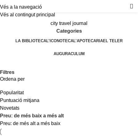
Vés a la navegació
Vés al contingut principal
city travel journal
Categories
LA BIBLIOTECA
L’ICONOTECA
L’APOTECARIA
EL TELER
AUGURACULUM
Filtres
Ordena per
Popularitat
Puntuació mitjana
Novetats
Preu: de més baix a més alt
Preu: de més alt a més baix