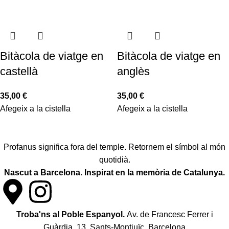
Bitàcola de viatge en
Bitàcola de viatge en
castellà
anglès
35,00
€
35,00
€
Afegeix a la cistella
Afegeix a la cistella
Profanus significa fora del temple. Retornem el símbol al món
quotidià.
Nascut a Barcelona. Inspirat en la memòria de Catalunya.
Troba'ns al Poble Espanyol.
Av. de Francesc Ferrer i
Guàrdia, 13, Sants-Montjuïc. Barcelona