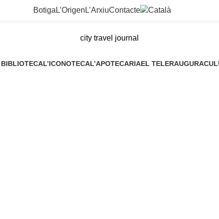
Botiga
L’Origen
L’Arxiu
Contacte
city travel journal
 BIBLIOTECA
L’ICONOTECA
L’APOTECARIA
EL TELER
AUGURACUL