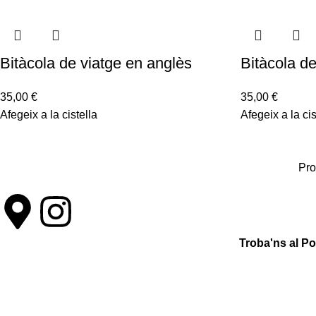
Bitàcola de viatge en anglès
Bitàcola de
35,00
€
35,00
€
Afegeix a la cistella
Afegeix a la cis
Pro
Troba'ns al P