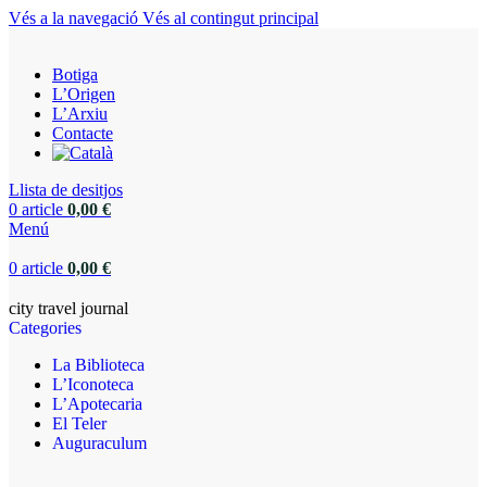
Vés a la navegació
Vés al contingut principal
Botiga
L’Origen
L’Arxiu
Contacte
Llista de desitjos
0
article
0,00
€
Menú
0
article
0,00
€
city travel journal
Categories
La Biblioteca
L’Iconoteca
L’Apotecaria
El Teler
Auguraculum