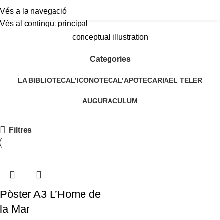
Vés a la navegació
a
Vés al contingut principal
conceptual illustration
Categories
LA BIBLIOTECA
L’ICONOTECA
L’APOTECARIA
EL TELER
AUGURACULUM
Filtres
Pòster A3 L’Home de
la Mar