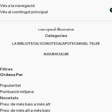
Vés a la navegació
Vés al contingut principal
a
conceptual illustration
Categories
LA BIBLIOTECA
L’ICONOTECA
L’APOTECARIA
EL TELER
AUGURACULUM
Filtres
Ordena Per
Popularitat
Puntuació mitjana
Novetats
Preu: de més baix a més alt
Preu: de més alt a més baix