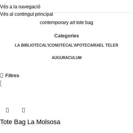
Vés a la navegació
a
Vés al contingut principal
contemporary art tote bag
Categories
LA BIBLIOTECA
L’ICONOTECA
L’APOTECARIA
EL TELER
AUGURACULUM
Filtres
Tote Bag La Molsosa