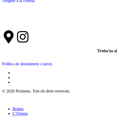
Afegeix a la cistella
Troba'ns a
Política de desistiment i canvis
© 2026 Profanus. Tots els drets reservats.
Botiga
L’Origen