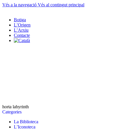
Vés a la navegació
Vés al contingut principal
Botiga
L’Origen
L’Arxiu
Contacte
horta labyrinth
Categories
La Biblioteca
L’Iconoteca