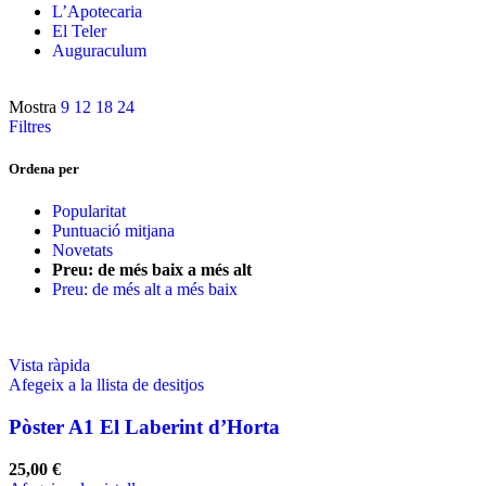
L’Apotecaria
El Teler
Auguraculum
Mostra
9
12
18
24
Filtres
Ordena per
Popularitat
Puntuació mitjana
Novetats
Preu: de més baix a més alt
Preu: de més alt a més baix
Vista ràpida
Afegeix a la llista de desitjos
Pòster A1 El Laberint d’Horta
25,00
€