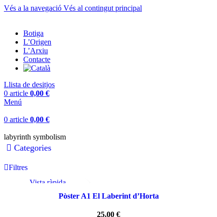
Vés a la navegació
Vés al contingut principal
Botiga
L’Origen
L’Arxiu
Contacte
Llista de desitjos
0
article
0,00
€
Menú
0
article
0,00
€
labyrinth symbolism
Categories
Filtres
Vista ràpida
Afegeix a la llista de desitjos
Pòster A1 El Laberint d’Horta
25,00
€