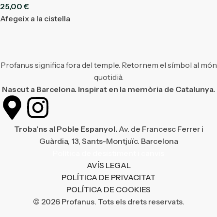
25,00
€
Afegeix a la cistella
Profanus significa fora del temple. Retornem el símbol al món
quotidià.
Nascut a Barcelona. Inspirat en la memòria de Catalunya.
Troba'ns al Poble Espanyol.
Av. de Francesc Ferrer i
Guàrdia, 13, Sants-Montjuïc. Barcelona
Política de desistiment i canvis
AVÍS LEGAL
POLÍTICA DE PRIVACITAT
POLÍTICA DE COOKIES
© 2026 Profanus. Tots els drets reservats.