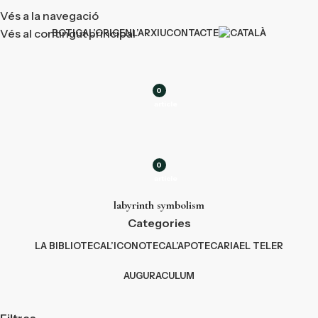
Vés a la navegació
Vés al contingut principal
BOTIGA
L’ORIGEN
L’ARXIU
CONTACTE
0
article
0
article
labyrinth symbolism
Categories
LA BIBLIOTECA
L’ICONOTECA
L’APOTECARIA
EL TELER
AUGURACULUM
Filtres