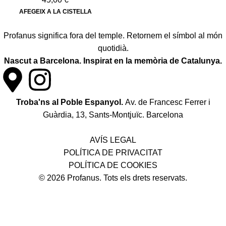
AFEGEIX A LA CISTELLA
Profanus significa fora del temple. Retornem el símbol al món
quotidià.
Nascut a Barcelona. Inspirat en la memòria de Catalunya.
Troba'ns al Poble Espanyol.
Av. de Francesc Ferrer i
Guàrdia, 13, Sants-Montjuïc. Barcelona
Política de desistiment i canvis
AVÍS LEGAL
POLÍTICA DE PRIVACITAT
POLÍTICA DE COOKIES
© 2026 Profanus. Tots els drets reservats.
¡Enviament gratuït en compres superiors a 50 €!