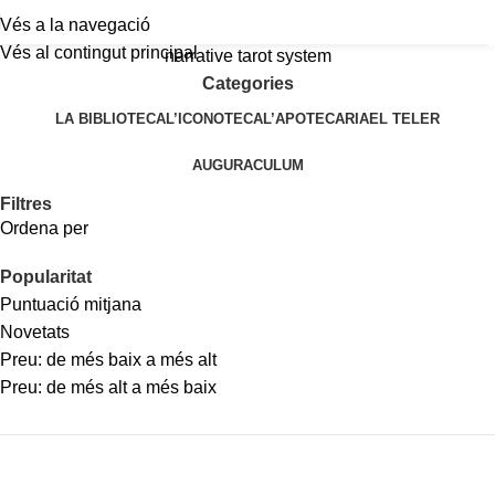
Vés a la navegació
a
Vés al contingut principal
narrative tarot system
Categories
LA BIBLIOTECA
L’ICONOTECA
L’APOTECARIA
EL TELER
AUGURACULUM
Filtres
Ordena per
Popularitat
Puntuació mitjana
Novetats
Preu: de més baix a més alt
Preu: de més alt a més baix