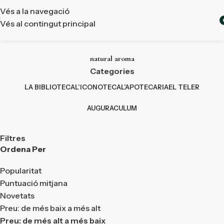
Vés a la navegació
Vés al contingut principal
a
natural aroma
Categories
LA BIBLIOTECA
L’ICONOTECA
L’APOTECARIA
EL TELER
AUGURACULUM
Filtres
Ordena Per
Popularitat
Puntuació mitjana
Novetats
Preu: de més baix a més alt
Preu: de més alt a més baix